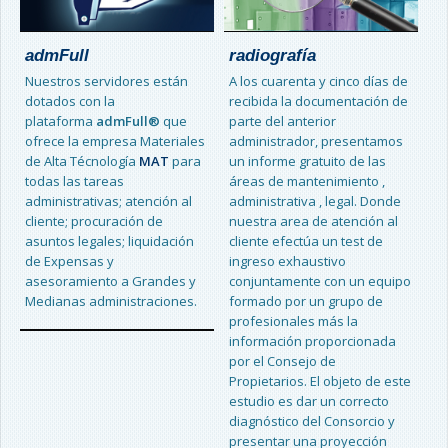
c
admFull
radiografía
La
Nuestros servidores están
A los cuarenta y cinco días de
em
dotados con la
recibida la documentación de
plataforma
admFull®
que
parte del anterior
De
ofrece la empresa Materiales
administrador, presentamos
pr
de Alta Técnología
MAT
para
un informe gratuito de las
nu
todas las tareas
áreas de mantenimiento ,
ce
administrativas; atención al
administrativa , legal. Donde
ca
cliente; procuración de
nuestra area de atención al
nu
asuntos legales; liquidación
cliente efectúa un test de
Lo
de Expensas y
ingreso exhaustivo
so
asesoramiento a Grandes y
conjuntamente con un equipo
po
Medianas administraciones.
formado por un grupo de
al
profesionales más la
tr
información proporcionada
em
por el Consejo de
Propietarios. El objeto de este
estudio es dar un correcto
diagnóstico del Consorcio y
presentar una proyección