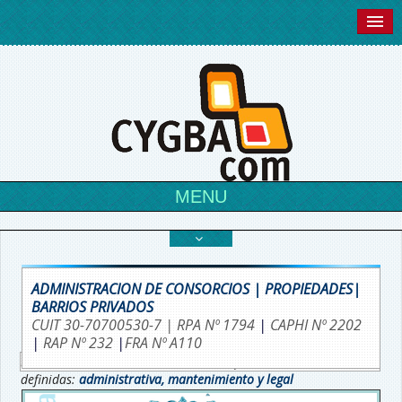
Descargue APP Android
Descargue APP W10
Ingrese a SU propiedad
MENU
ADMINISTRACION DE CONSORCIOS | PROPIEDADES|
BARRIOS PRIVADOS
CUIT 30-70700530-7 |
RPA Nº 1794
|
CAPHI Nº 2202
|
RAP Nº 232
|
FRA Nº A110
La administración de un consorcio requiere de tres áreas
definidas:
administrativa, mantenimiento y legal